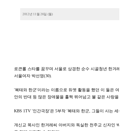
2012년 11월 26일 (월)
로큰롤 스타를 꿈꾸며 서울로 상경한 순수 시골청년 한겨레(22).
서울여자 박선영(30).
'복태와 한군'이라는 이름으로 듀엣 활동을 했던 이 둘은 여덟 살
안의 반대 등 많은 장애물을 훌쩍 뛰어넘고 불 같은 사랑을 나눴다
KBS 1TV '인간극장'은 5부작 '복태와 한군, 그들이 사는 세상'을 
개신교 목사인 한겨레씨 아버지와 독실한 천주교 신자인 박선영