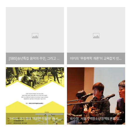
[SBS]송년특집 음악의 주인, 그리고 주인공
아키의 '무중력학 개론'이 교육잡지 민들레에 실렸습니다.
'아마도 유자청의 책공연 이랄까' @서울와우북페스티벌
유자청, 서울지역청소년정책토론회 오프닝에 섰어용~