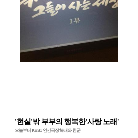
'현실'밖 부부의 행복한'사랑 노래'
오늘부터 KBS1 인간극장'복태와 한군'