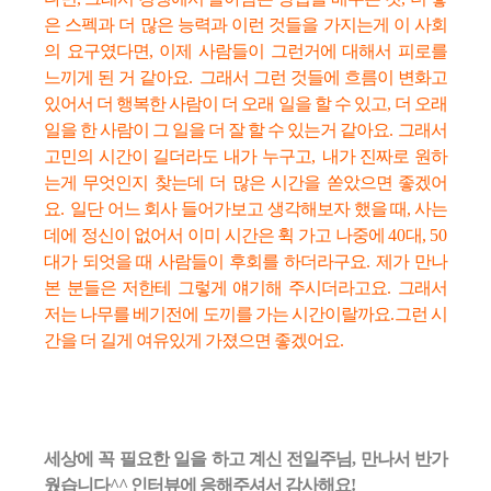
은 스펙과 더 많은 능력과 이런 것들을 가지는게 이 사회
의 요구였다면,
이제 사람들이 그런거에 대해서 피로를
느끼게 된 거 같아요
.
그래서 그런 것들에 흐름이 변화고
있어서 더 행복한 사람이 더 오래 일을 할 수 있고,
더 오래
일을 한 사람이 그 일을 더 잘 할 수 있는거 같아요
.
그래서
고민의 시간이 길더라도 내가 누구고
,
내가 진짜로 원하
는게 무엇인지 찾는데 더 많은 시간을 쏟았으면 좋겠어
요
.
일단 어느 회사 들어가보고 생각해보자 했을 때, 사는
데에 정신이 없어서 이미 시간은 휙 가고 나중에
40
대,
50
대가 되엇을 때 사람들이 후회를 하더라구요
.
제가 만나
본 분들은 저한테 그렇게 얘기해 주시더라고요
.
그래서
저는 나무를 베기전에 도끼를 가는 시간이랄까요
.
그런 시
간을 더 길게
여유있게 가졌으면 좋겠어요.
세상에 꼭 필요한 일을 하고 계신 전일주님, 만나서 반가
웠습니다^^ 인터뷰에 응해주셔서 감사해요!