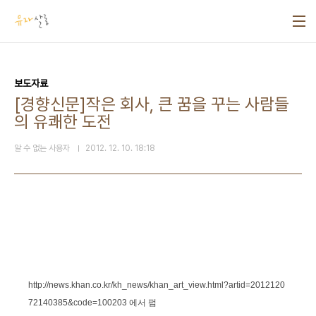
본문 바로가기
보도자료
[경향신문]작은 회사, 큰 꿈을 꾸는 사람들
의 유쾌한 도전
알 수 없는 사용자
2012. 12. 10. 18:18
http://news.khan.co.kr/kh_news/khan_art_view.html?artid=2012120
72140385&code=100203 에서 펌