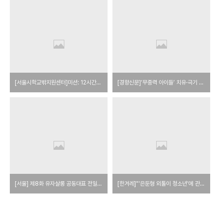
[서울시학교밖지원센터]미션: 12시간반만에 고백을 하라!
[경향신문]‘무중력 아이들’ 치유·극기 도와주는 ‘특별한 2곳’
[서울] 제8화 유자살롱 공동대표 전일주님
[한겨레]"'은둔형 외톨이 청소년'에 관한 한 우리가 최고지요"