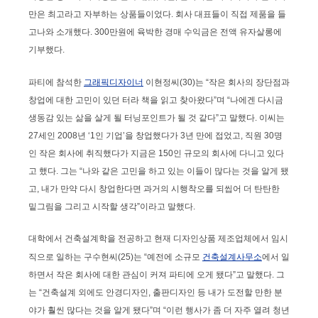
만은 최고라고 자부하는 상품들이었다. 회사 대표들이 직접 제품을 들
고나와 소개했다. 300만원에 육박한 경매 수익금은 전액 유자살롱에
기부했다.
파티에 참석한
그래픽디자이너
이현정씨(30)는 “작은 회사의 장단점과
창업에 대한 고민이 있던 터라 책을 읽고 찾아왔다”며 “나에겐 다시금
생동감 있는 삶을 살게 될 터닝포인트가 될 것 같다”고 말했다. 이씨는
27세인 2008년 ‘1인 기업’을 창업했다가 3년 만에 접었고, 직원 30명
인 작은 회사에 취직했다가 지금은 150인 규모의 회사에 다니고 있다
고 했다. 그는 “나와 같은 고민을 하고 있는 이들이 많다는 것을 알게 됐
고, 내가 만약 다시 창업한다면 과거의 시행착오를 되씹어 더 탄탄한
밑그림을 그리고 시작할 생각”이라고 말했다.
대학에서 건축설계학을 전공하고 현재 디자인상품 제조업체에서 임시
직으로 일하는 구수현씨(25)는 “예전에 소규모
건축설계사무소
에서 일
하면서 작은 회사에 대한 관심이 커져 파티에 오게 됐다”고 말했다. 그
는 “건축설계 외에도 안경디자인, 출판디자인 등 내가 도전할 만한 분
야가 훨씬 많다는 것을 알게 됐다”며 “이런 행사가 좀 더 자주 열려 청년