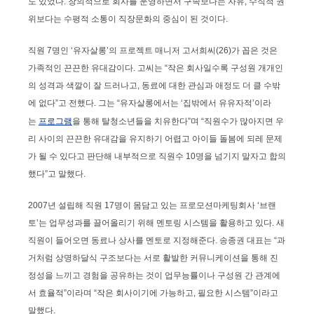
도 있었다. 창의적으로 회사를 운영하면서 구속보다는 자유, 수직적 권
위보다는 수평적 소통이 직장문화의 중심이 된 것이다.
직원 7명인 ‘유자살롱’의 프로젝트 매니저 고서희씨(26)가 꼽은 것은
가족적인 끈끈한 유대감이다. 고씨는 “작은 회사일수록 구성원 개개인
의 성격과 색깔이 잘 드러나고, 동료에 대한 관심과 애정도 더 클 수밖
에 없다”고 전했다. 그는 “유자살롱에서는 ‘집밖에서 유유자적’이라
는
프로그램
을 통해 탈청소년들을 치유한다”며 “직원수가 많아지면 우
리 사이의 끈끈한 유대감을 유지하기 어렵고 아이들 돌봄에 되레 문제
가 될 수 있다고 판단해 내부적으로 직원수 10명을 넘기지 말자고 합의
했다”고 말했다.
2007년 설립해 직원 17명이 몸담고 있는 프로모션마케팅회사 ‘브랜
토’는 업무성과를 끌어올리기 위해 멘토링 시스템을 활용하고 있다. 새
직원이 들어오면 동료나 상사를 멘토로 지정해준다. 송종권 대표는 “과
거처럼 상명하달식 구조보다는 서로 활발한 커뮤니케이션을 통해 진
정성을 느끼고 경험을 공유하는 것이 업무능률이나 구성원 간 관계에
서 효율적”이라며 “작은 회사이기에 가능하고, 필요한 시스템”이라고
말했다.