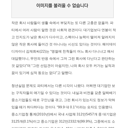
작은 회사 사람들이 생활 속에서 부딪치는 또 다른 고충은 없을까. 파
티에서 여러 사람이 말한 것은 사회적 편견이다. 대기업보다 연봉이 적
고 인지도가 낮은 회사가 다수이고, 스펙이나 능력이 떨어져 알려지지
않은 작은 회사에 들어간 것 아니냐는 시선도 있다는 것이다. 헤이데이
디자이너 김재희씨(22)는 “명절에 친척들이 어느 회사 다니냐고 해서
대답했더니, 무언의 반응 속에서 그저 그런 회사에 다닌다고 판단하는
것 같았다”며 “그런 선입견이 아쉽지만, 나와 회사 모두 커가는 실적과
꿈이 있기에 심적 동요는 없다”고 말했다.
청년실업 문제도 파티에서는 다른 시각이 나왔다. 어쩌면 대기업만 보
는 구직자들의 얘기일 수 있다는 것이다. 내실과 비전을 갖춘 알짜배기
중소기업들도 때로 구인난을 겪고, 그런 회사가 있는지도 정보가 막혀
있을 때가 허다하다는 것이다. “99.9 대 0.1”이라는 숫자도 인용됐다.
중소기업청 통계(2010년)에서 국내 사업체 312만5457개 중 대기업은
3125개(0.1%)이고 중소기업은 312만2332개(99.9%), 그중에서도 소