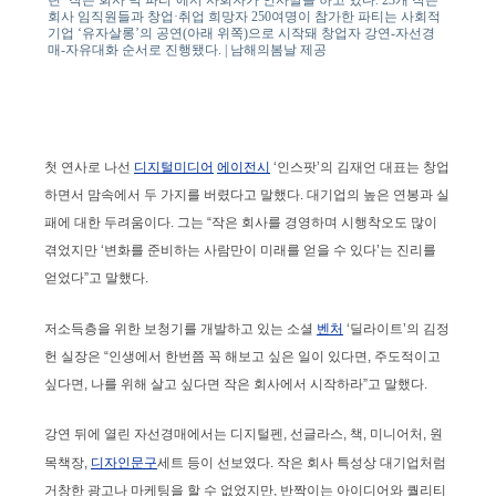
린 ‘작은 회사 빅 파티’에서 사회자가 인사말을 하고 있다. 23개 작은
회사 임직원들과 창업·취업 희망자 250여명이 참가한 파티는 사회적
기업 ‘유자살롱’의 공연(아래 위쪽)으로 시작돼 창업자 강연-자선경
매-자유대화 순서로 진행됐다. | 남해의봄날 제공
첫 연사로 나선
디지털미디어
에이전시
‘인스팟’의 김재언 대표는 창업
하면서 맘속에서 두 가지를 버렸다고 말했다. 대기업의 높은 연봉과 실
패에 대한 두려움이다. 그는 “작은 회사를 경영하며 시행착오도 많이
겪었지만 ‘변화를 준비하는 사람만이 미래를 얻을 수 있다’는 진리를
얻었다”고 말했다.
저소득층을 위한 보청기를 개발하고 있는 소셜
벤처
‘딜라이트’의 김정
헌 실장은 “인생에서 한번쯤 꼭 해보고 싶은 일이 있다면, 주도적이고
싶다면, 나를 위해 살고 싶다면 작은 회사에서 시작하라”고 말했다.
강연 뒤에 열린 자선경매에서는 디지털펜, 선글라스, 책, 미니어처, 원
목책장,
디자인문구
세트 등이 선보였다. 작은 회사 특성상 대기업처럼
거창한 광고나 마케팅을 할 수 없었지만, 반짝이는 아이디어와 퀄리티