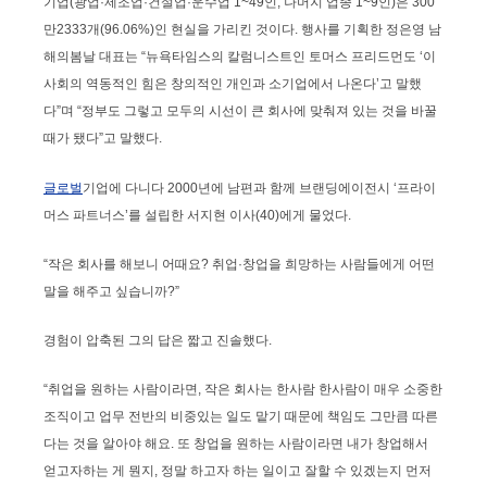
기업(광업·제조업·건설업·운수업 1~49인, 나머지 업종 1~9인)은 300
만2333개(96.06%)인 현실을 가리킨 것이다. 행사를 기획한 정은영 남
해의봄날 대표는 “뉴욕타임스의 칼럼니스트인 토머스 프리드먼도 ‘이
사회의 역동적인 힘은 창의적인 개인과 소기업에서 나온다’고 말했
다”며 “정부도 그렇고 모두의 시선이 큰 회사에 맞춰져 있는 것을 바꿀
때가 됐다”고 말했다.
글로벌
기업에 다니다 2000년에 남편과 함께 브랜딩에이전시 ‘프라이
머스 파트너스’를 설립한 서지현 이사(40)에게 물었다.
“작은 회사를 해보니 어때요? 취업·창업을 희망하는 사람들에게 어떤
말을 해주고 싶습니까?”
경험이 압축된 그의 답은 짧고 진솔했다.
“취업을 원하는 사람이라면, 작은 회사는 한사람 한사람이 매우 소중한
조직이고 업무 전반의 비중있는 일도 맡기 때문에 책임도 그만큼 따른
다는 것을 알아야 해요. 또 창업을 원하는 사람이라면 내가 창업해서
얻고자하는 게 뭔지, 정말 하고자 하는 일이고 잘할 수 있겠는지 먼저