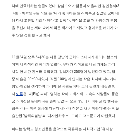
택에 만족해하는 얼굴이었다. 삼삼오오 사람들과 어울리던 김민철씨(3
3·한국화학연구원 직원)는 “내가 좋아하는 일과 이루고 싶었던 꿈에 대
해 다시 고민할 기회가 됐다”고 말했다. 직장을 고를 때 안정성과 연봉
을 우선시하는 세태 속에서 작은 회사에도 재밌고 흥미로운 얘기가 아
주 많은 것을 봤다고 했다.
11월24일 오후 6시30분 서울 강남역 근처의 스터디카페 ‘에이블스퀘
어’에서 이색적인 파티가 열렸다. 무대와 객석으로 나뉜 카페는 파티
시작 한 시간 전부터 북적였다. 참석자가 250명이 넘었다고 했고, 열
중 아홉은 20~30대였다. 직원 100명이 안되는 작은 회사에 다니거나
창업·취업을 생각하며 파티에 온 사람들이다. 그에 걸맞게 내걸린 행
사
이름
은 ‘빅(Big) 파티’. 덩치는 작아도 회사와 그 속의 사람들이 품은
꿈과 비전은 원대하다는 뜻이 담겼다. 오프라인에서 이뤄진 첫 행사는
최근 <나는 작은 회사에 다닌다>와 <내 작은 회사 시작하기>라는 책을
출간한 ‘남해의봄날’과 ‘디자인하우스’, 그리고 교보문고가 마련했다.
파티는 탈학교 청소년들을 음악으로 치유하는 사회적기업 ‘유자살