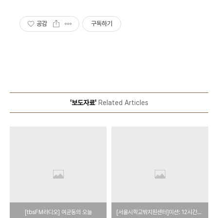
공감
구독하기
'보도자료'
Related Articles
[tbsFM라디오] 여균동의 오늘
[서울시학교밖지원센터]미션: 12시간반만에 고백을 하라!