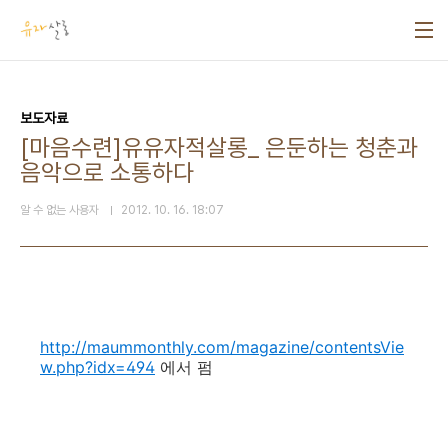
본문 바로가기
보도자료
[마음수련]유유자적살롱_ 은둔하는 청춘과
음악으로 소통하다
알 수 없는 사용자
2012. 10. 16. 18:07
http://maummonthly.com/magazine/contentsVie
w.php?idx=494
에서 펌