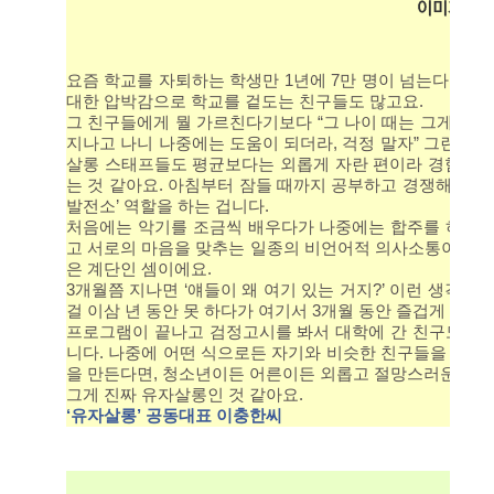
요즘 학교를 자퇴하는 학생만 1년에 7만 명이 넘는다고 합
대한 압박감으로 학교를 겉도는 친구들도 많고요.
그 친구들에게 뭘 가르친다기보다 “그 나이 때는 그게 당연하
지나고 나니 나중에는 도움이 되더라, 걱정 말자” 그런 이
살롱 스태프들도 평균보다는 외롭게 자란 편이라 경험에서
는 것 같아요. 아침부터 잠들 때까지 공부하고 경쟁해야 하
발전소’ 역할을 하는 겁니다.
처음에는 악기를 조금씩 배우다가 나중에는 합주를 하는데,
고 서로의 마음을 맞추는 일종의 비언어적 의사소통이거든요
은 계단인 셈이에요.
3개월쯤 지나면 ‘얘들이 왜 여기 있는 거지?’ 이런 생각이 
걸 이삼 년 동안 못 하다가 여기서 3개월 동안 즐겁게 지내
프로그램이 끝나고 검정고시를 봐서 대학에 간 친구도 있고
니다. 나중에 어떤 식으로든 자기와 비슷한 친구들을 돕고 
을 만든다면, 청소년이든 어른이든 외롭고 절망스러운 사람
그게 진짜 유자살롱인 것 같아요.
‘유자살롱’ 공동대표 이충한씨