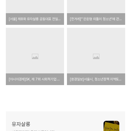
[서울] 제8화 유자살롱 공동대표 전일주님
[한겨레]"'은둔형 외톨이 청소년'에 관한 한 우리가 최고지요"
[아시아경제]SK, 제 7회 사회적기업 콘테스트 설명회 개최
[환경일보]서울시, 청소년정책 지역토론회 열려
유자살롱