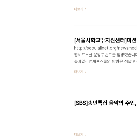
더보기
[서울시학교밖지원센터]미션:
http://seoulallnet.org/new
영셰프스쿨 문방구밴드를 탐방했습니다요
출바알~ 영셰프스쿨의 탐방은 정말 
째가는 영셰프스쿨은 친구들도 착하고 
더보기
요.유튜브로 원곡을 들어보는 것도 좋은
써주시면 감사하겠습니당 :)
[SBS]송년특집 음악의 주인
더보기