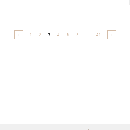
1
2
3
4
5
6
···
41