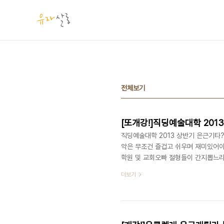
본문 바로가기
전체보기
[또개강!]직딩예술대학 2013 
직딩예술대학 2013 상반기 은근기타?
악은 무조건 즐겁고 쉬우며 재미있어
학원 및 교회오빠 절형들이 간지뽑느라
솔~ 챨랑~ 음이 나올거라고 생각한 수
더보기
금만 참으면 될거예요... 못참으신 분
인 기타들아 우쿨렐레들아 언니오빠, 
는 그 노래를 은근히 반주하며, 노래할 