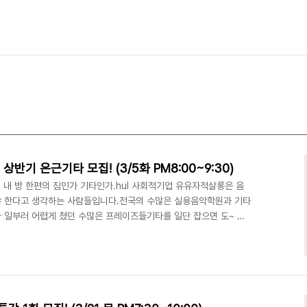
상반기 은근기타 모집! (3/5화 PM8:00~9:30)
 내 방 한편의 짐인가 기타인가.hul 사회적기업 유유자적살롱은 음
야 한다고 생각하는 사람들입니다.전국의 수많은 실용음악학원과 기타
 일부러 어렵게 쳤던 수많은 프레이즈들기타를 일단 잡으면 도~ 미~
많은 예비 아이유 및 정성하들연습하다 보면 늘거예요. 손 아파도 조
그리고 결국 F코드의 벽을 넘지 못하여 구석에 기대어 무기한 휴식중
유자는 여러분의 이름을 불러봅니다.직딩예대 수강으로 자신이 원하
수 있습니다! 개요? 1. 직딩예대는 전반적인 음악 모두를 포괄..