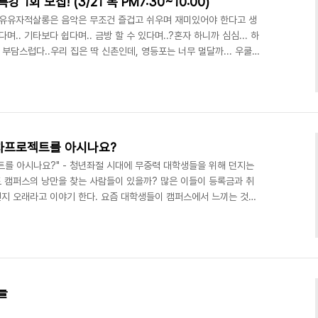
1회 모집! (3/21 목 PM7:30~10:00)
유유자적살롱은 음악은 무조건 즐겁고 쉬우며 재미있어야 한다고 생
.. 기타보다 쉽다며.. 금방 할 수 있다며..?혼자 하니까 심심... 하
부담스럽다..우리 집은 딱 신촌인데, 영등포는 너무 멀달까... 우쿨
없이 해봐요! 목표?1. 한 번도 우쿨렐레를 잡지 못했던 분도 곡 하나
.2. 우쿨렐레에 관심을 두신 후 썩 진전이 안 나간 분들께 신선한 충
!3. 남에게 꼭 한번 불러주고 싶었던 그 노래, 두 시간 반 안에 적어
록 합니다.4. 이왕이면 다른..
차프로젝트를 아시나요?
트를 아시나요?" - 청년좌절 시대에 무중력 대학생들을 위해 던지는
 캠퍼스의 낭만을 찾는 사람들이 있을까? 많은 이들이 등록금과 취
지 오래라고 이야기 한다. 요즘 대학생들이 캠퍼스에서 느끼는 것은
력 상태란 어디에도 나를 세워두지 못하고 붕 떠있는 무중력 상태처럼
 혼자 붕 떠있는 듯한 외로움과 무기력을 겪는 것을 말한다. 무중력
르는 아무것도 할 수 없는 상황에 빠지게 된다. 요즘 캠퍼스엔 겉으
마음 속은 무중력 상태인 대학생들이 많다. 차차밴드라는 이름으..
늘