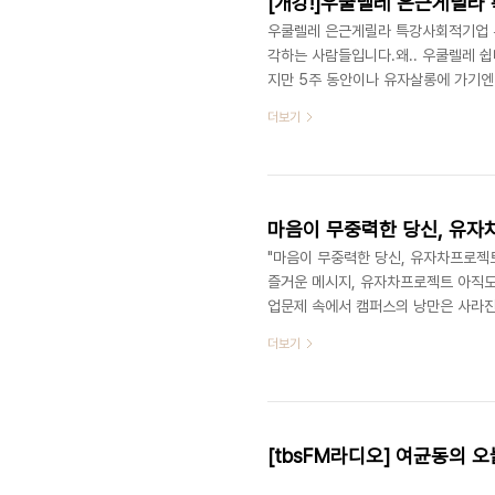
[개강!]우쿨렐레 은근게릴라 특강 
우쿨렐레 은근게릴라 특강사회적기업 
각하는 사람들입니다.왜.. 우쿨렐레 쉽다며
지만 5주 동안이나 유자살롱에 가기엔 
렐레, 집에 있는거 가지고 오세요. 부담
더보기
를 마스터 해 가실 수 있는 수업입니다
격을 드립니다. 우쿨렐레, 어렵지 않아요
도 한 곡을 반주하며 노래를 할 수 있도
마음이 무중력한 당신, 유자
"마음이 무중력한 당신, 유자차프로젝
즐거운 메시지, 유자차프로젝트 아직도
업문제 속에서 캠퍼스의 낭만은 사라진
낭만이 아니라 무중력 상태이다. 무중
더보기
일상에서 생활과 마음이 속할 곳이 없어
상태가 심해지면 요샛말로 멘붕이라 부
로는 수업도 듣고 사람들도 만나지만 
[tbsFM라디오] 여균동의 오