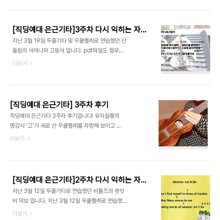
는 분은 댓글을 다시거나 개인적으로 연락을 주세요.
저는 우쿨렐레를 아주 좋아합니다!손 아프고 코드 잡
기 힘들어서 기타를 잘 못치는데 우쿨렐레는 아주 간
[직딩예대 은근기타]3주차 다시 익히는 자료 입니다.
편하고 나일롱롱 줄이라 손도 안아프고 가볍고 등에
지난 3월 19일 두줄기타 및 우쿨렐레로 연습했던 산
메고다니거나 어깨에 걸고다니기 좋은 아주 간지나
울림의 어머니와 고등어 입니다. pdf파일도 첨부합
게 똑 소리나는 악기지요 우쿨렐레를 좋아해서 저는
니다. 우리가 익혔던 따운따운따운따운 / 따운따운따
더보기
게릴라 특강을 맡게 되었습니다 우쿨렐레로..그 이름
운따운업 / 다운다운업 업 다운업 리듬 영상도 참고
도 창대하게 게릴라갑자기 나타나서 우쿨렐레의 마
해주시면 좋겠습니다. 감사합니다.
력을 전파하고 사라질 요량으로3월 21일 목요일 오
후 7시 반에 달콤한 co끼리와 약조 하였습니다. 어
느새 달콤한 co..
[직딩예대 은근기타] 3주차 후기
직딩예대 은근기타 3주차 후기입니다! 유자살롱의
명강사 '고'가 새로 산 우쿨렐레를 자랑해 보이고 있
습니다.역시 새 악기는 언제나 가슴을 설레게 하네요!
더보기
어느덧 3주차에 들어선 [은근기타] 먼저, 지난 시간
까지의 복습을 해보는 시간을 가졌습니다. 두 팀으로
나누어 한 팀은 네 줄 기타인 우쿨렐레를 연습하고 다
른 한 팀은 두 줄 기타와 한 줄기타를 연습해보았습니
[직딩예대 은근기타]2주차 다시 익히는 자료 입니다.(Let it be, 곰세마리 악보)
다.악기를 잡는 게 1주일 사이에 어색해지기도 하였
지난 3월 12일 두줄기타로 연습했던 비틀즈의 렛잇
지만, 2주차까지 연습곡들을 함께 연주해보았습니
비 악보 입니다. 지난 3월 12일 우쿨렐레로 연습했던
다. 화사한 이발사와 이발을 해서 말쑥해진 깡통입니
작자미상의 곰세마리 입니다. pdf 파일도 첨부합니
더보기
다. 두 분 모두 파워 스트로크의 소유자입니다. 평소