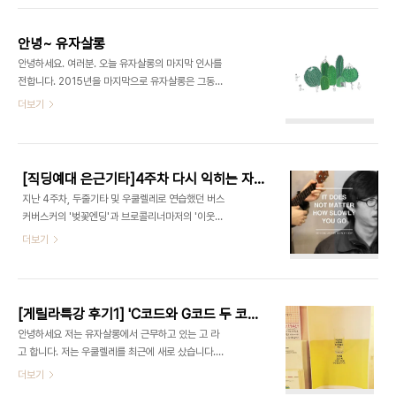
있습니다.
안녕~ 유자살롱
안녕하세요. 여러분. 오늘 유자살롱의 마지막 인사를
전합니다. 2015년을 마지막으로 유자살롱은 그동안
의 모든 활동을 정리하고 문을 닫기로 했습니다. 지난
더보기
6년간 유자살롱을 아껴주신 여러분 진심으로 감사합
니다. 저희는 음악인들의 새로운 창작 공동체를 꿈꾸
었으며 청소년들의 마음을 채우는 따뜻한 아지트가
되고자 했습니다. 그동안 유자살롱이라는 이름 아래
[직딩예대 은근기타]4주차 다시 익히는 자료 입니다.
인생에 다시 올 수 없는 멋진 순간들이 가득했음을 자
지난 4주차, 두줄기타 및 우쿨렐레로 연습했던 버스
랑스럽게 이야기할 수 있습니다. 이런 순간들을 만들
커버스커의 '벚꽃엔딩'과 브로콜리너마저의 '이웃에
수 있었던 것은 모두 함께 했던 친구들, 어른들 덕분
방해가 되지 않는 선에서' 입니다. 은근히 잘만든 악
더보기
입니다. 한 분 한 분 다 나열하지 못하지만 유자살롱
보라서 공개를 안하기로 하였습니다. 호호호 수강하
에 마음을 주셨던 모든 분들 감사합니다. 그동안 이
시는 여러분께는 유인물로 나눠드렸구요, 혹시 필요
사회의 한 켠에서 작지만 깊은 울림을 만들어냈고 누
하신 분은 메일로 요청해 주세요! 저는 고
구보다 치열하고 진실 되게 꿈을 꾸었지만, 저희를 ..
seoheenolja@gmail.com 입니다.
[게릴라특강 후기1] 'C코드와 G코드 두 코드로 멘탈이 정화될 수 있었네요..'
안녕하세요 저는 유자살롱에서 근무하고 있는 고 라
고 합니다. 저는 우쿨렐레를 최근에 새로 샀습니다.
진짜 이쁘죠.. 심지어 컬러줄이고 몸매는 솔리드(원
더보기
목) 입니다. 아주 저렴한 가격에 구매했으니 관심있